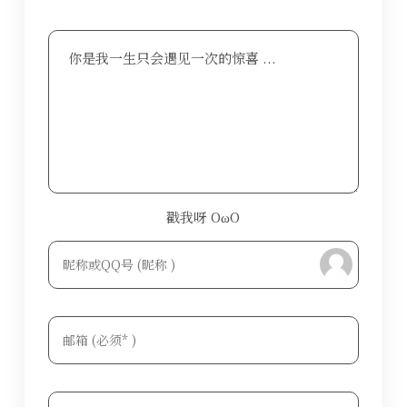
你是我一生只会遇见一次的惊喜 ...
戳我呀 OωO
bilibili~
Tieba
(=・ω・=)