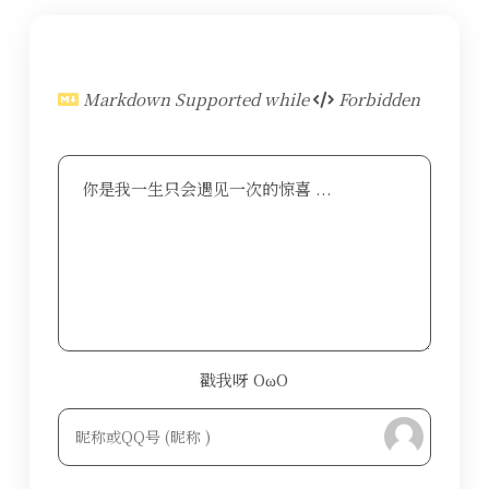
Markdown Supported while
Forbidden
你是我一生只会遇见一次的惊喜 ...
戳我呀 OωO
bilibili~
Tieba
(=・ω・=)