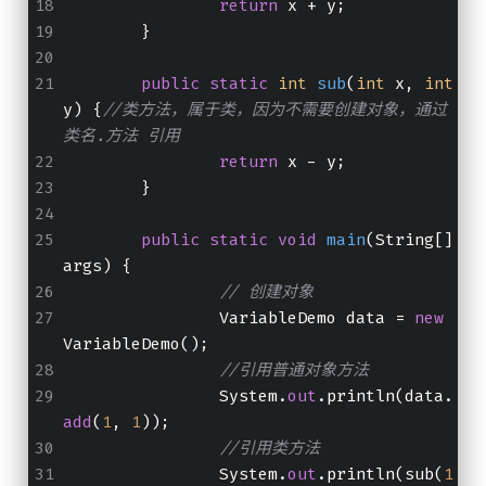
return
 x + y;
	}
public
static
int
sub
(
int
 x, 
int
y
)
 {
//类方法，属于类，因为不需要创建对象，通过 
类名.方法 引用
return
 x - y;
	}
public
static
void
main
(
String[] 
args
)
 {
// 创建对象
		VariableDemo data = 
new
VariableDemo();
//引用普通对象方法
		System.
out
.println(data.
add
(
1
, 
1
));
//引用类方法
		System.
out
.println(sub(
1