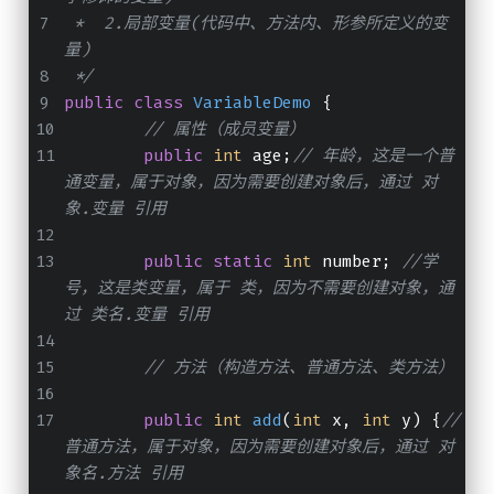
 *  2.局部变量(代码中、方法内、形参所定义的变
量)
 */
public
class
VariableDemo
 {
// 属性（成员变量）
public
int
 age;
// 年龄，这是一个普
通变量，属于对象，因为需要创建对象后，通过 对
象.变量 引用
public
static
int
 number; 
//学
号，这是类变量，属于 类，因为不需要创建对象，通
过 类名.变量 引用
// 方法（构造方法、普通方法、类方法）
public
int
add
(
int
 x, 
int
 y
)
 {
// 
普通方法，属于对象，因为需要创建对象后，通过 对
象名.方法 引用