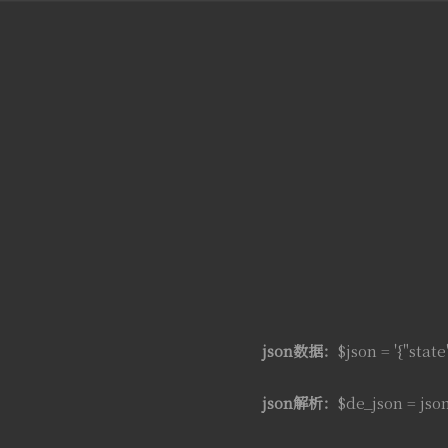
json数据：
$json = '{"state"
json解析：
$de_json = js