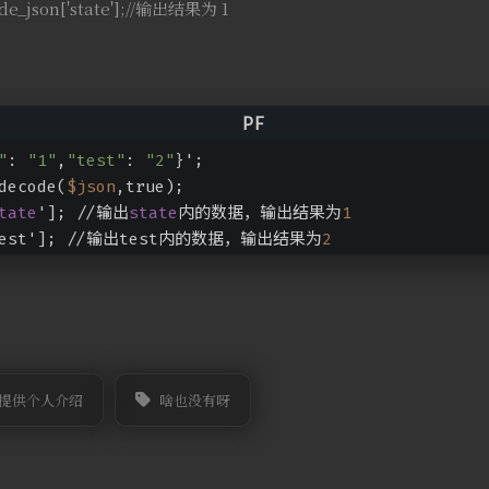
de_json['state'];//输出结果为 1
"
: 
"1"
,
"test"
: 
"2"
}';
decode(
$json
,true);
tate
']; //输出
state
内的数据，输出结果为
1
test']; //输出test内的数据，输出结果为
2
提供个人介绍
啥也没有呀