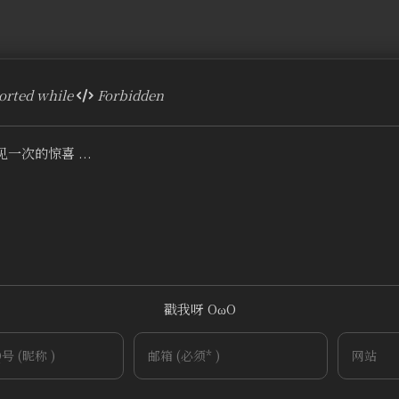
rted while
Forbidden
一次的惊喜 ...
戳我呀 OωO
~
Tieba
(